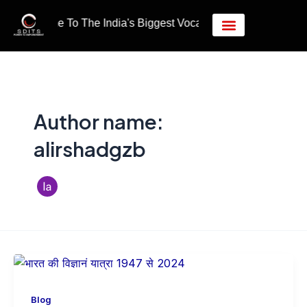
Skip
Welcome To The India's Biggest Vocational Education Hub.
to
content
Author name:
alirshadgzb
Blog