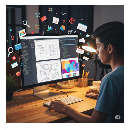
Blog
,
Course
,
Vocational Education
/
SDITS SDITS
Career Benefits of Learning Web Designing –
SDITS In the digital-first world, every
business needs a website—and that means
web