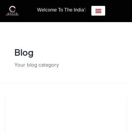
Skip
Welcome To The India's Biggest Vocational Educati
to
content
Blog
Your blog category
Blog
भारत की विज्ञानं यात्रा 1947 से 2024