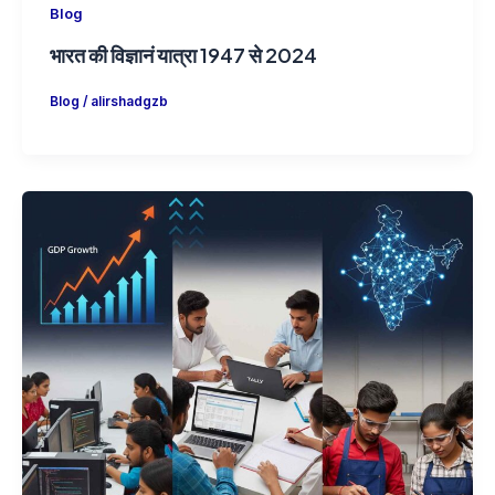
,
,
Blog
Course
Vocational Education
How Skill Development Drives India’s
Economic Growth – SDITS Analysis
Blog
,
Course
,
Vocational Education
/
SDITS SDITS
How Skill Development Drives India’s
Economic Growth – SDITS Analysis In the
21st century, economic growth is driven not
just